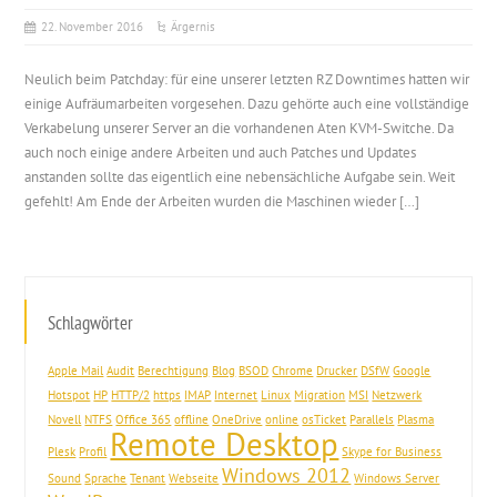
22. November 2016
Ärgernis
Neulich beim Patchday: für eine unserer letzten RZ Downtimes hatten wir
einige Aufräumarbeiten vorgesehen. Dazu gehörte auch eine vollständige
Verkabelung unserer Server an die vorhandenen Aten KVM-Switche. Da
auch noch einige andere Arbeiten und auch Patches und Updates
anstanden sollte das eigentlich eine nebensächliche Aufgabe sein. Weit
gefehlt! Am Ende der Arbeiten wurden die Maschinen wieder […]
Schlagwörter
Apple Mail
Audit
Berechtigung
Blog
BSOD
Chrome
Drucker
DSfW
Google
Hotspot
HP
HTTP/2
https
IMAP
Internet
Linux
Migration
MSI
Netzwerk
Novell
NTFS
Office 365
offline
OneDrive
online
osTicket
Parallels
Plasma
Remote Desktop
Plesk
Profil
Skype for Business
Windows 2012
Sound
Sprache
Tenant
Webseite
Windows Server