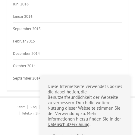
Juni 2016
Januar 2016
September 2015
Februar 2015
Dezember 2014
Oktober 2014
September 2014
Diese Internetseite verwendet Cookies
die dabei helfen, die
Benutzerfreundlichkeit der Webseite
zu verbessern. Durch die weitere
Start
Blog
Über mich
Consulting & Solutions
Produkte
Nutzung dieser Webseite stimmen Sie
der Verwendung zu. Mehr
Telekom Shop
Kontakt
Newsletter
AGB
Impressum
Informationen hierzu finden Sie in der
Datenschutzerklärung
Datenschutzerklärung
.
© 2026 >>der RECHNER