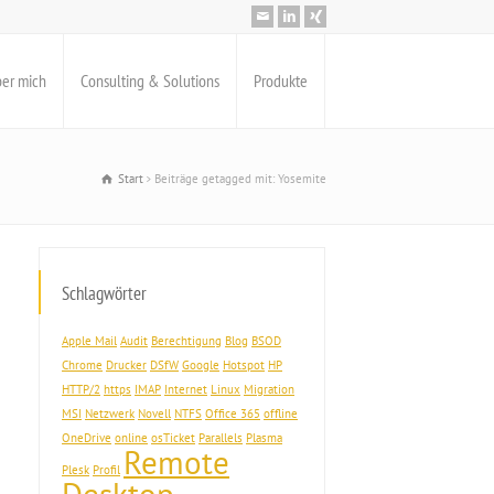
er mich
Consulting & Solutions
Produkte
Start
Beiträge getagged mit: Yosemite
Schlagwörter
Apple Mail
Audit
Berechtigung
Blog
BSOD
Chrome
Drucker
DSfW
Google
Hotspot
HP
HTTP/2
https
IMAP
Internet
Linux
Migration
MSI
Netzwerk
Novell
NTFS
Office 365
offline
OneDrive
online
osTicket
Parallels
Plasma
Remote
Plesk
Profil