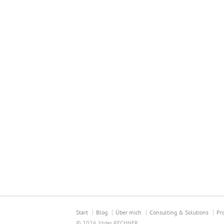
Start
Blog
Über mich
Consulting & Solutions
Pr
© 2026 >>der RECHNER